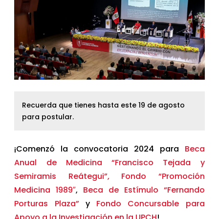
Recuerda que tienes hasta este 19 de agosto
para postular.
¡Comenzó la convocatoria 2024 para
Beca
Anual de Medicina “Francisco Tejada y
Semiramis Reátegui”, Fondo “Promoción
Medicina 1989″
,
Beca de Estímulo “Fernando
Porturas Plaza”
y
Fondo Concursable para
Apoyo a la Investigación en la UPCH
!