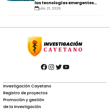
las tecnologías emergentes
para el control de
julio 21, 2026
enfermedades infecciosas
facebook
instagram
twitter
youtube
Investigación Cayetano
Registro de proyectos
Promoción y gestión
de la investigación