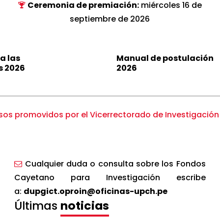
Ceremonia de premiación:
miércoles 16 de
septiembre de 2026
a las
Manual de postulación
s 2026
2026
os promovidos por el Vicerrectorado de Investigació
l de Medicina “Francisco Tejada y Semiramis Reátegui
as Tejada, Fondo Américo Esquibies, Fernando Portur
forma SIDISI al módulo de convocatoria
Cualquier duda o consulta sobre los Fondos
Plaza» y Fondo Concursable para Apoyo a la Investigac
Cayetano para Investigación escribe
a:
dupgict.oproin@oficinas-upch.pe
Últimas
noticias