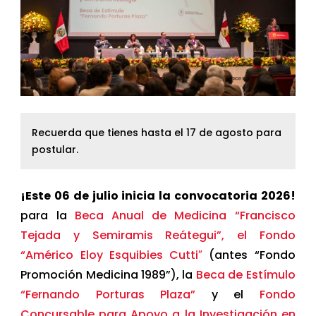
Recuerda que tienes hasta el 17 de agosto para
postular.
¡Este 06 de julio inicia la convocatoria 2026!
para la
Beca Anual de Medicina “Francisco
Tejada y Semiramis Reátegui”, el Fondo
“Américo Eloy Esquibies Cutti″
(antes “Fondo
Promoción Medicina 1989”), la
Beca de Estímulo
“Fernando Porturas Plaza”
y el
Fondo
Concursable para Apoyo a la Investigación en