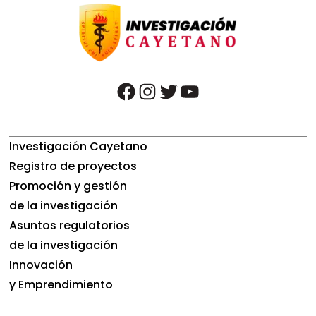
facebook
instagram
twitter
youtube
Investigación Cayetano
Registro de proyectos
Promoción y gestión
de la investigación
Asuntos regulatorios
de la investigación
Innovación
y Emprendimiento