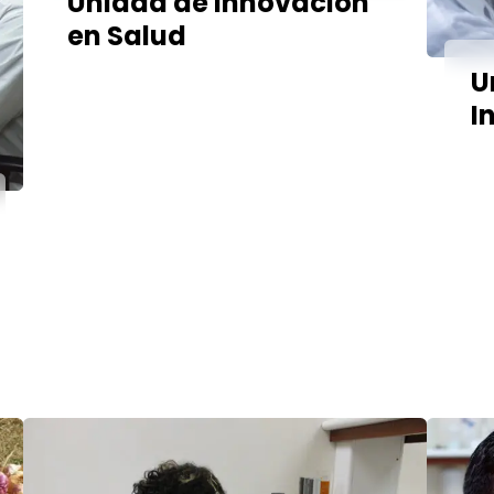
Unidad de Innovación
en Salud
U
I