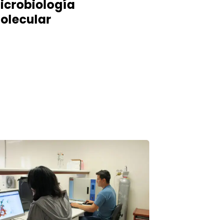
icrobiología
olecular