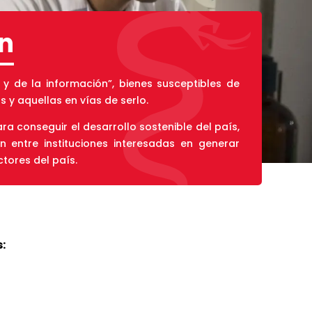
ón
 de la información”, bienes susceptibles de
 y aquellas en vías de serlo.
 conseguir el desarrollo sostenible del país,
ón entre instituciones interesadas en generar
ctores del país.
: