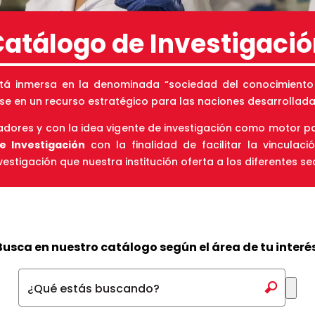
atálogo de Investigaci
tá inmersa en la denominada “sociedad del conocimiento y
se en un recurso estratégico para las naciones desarrolladas
res y con la idea vigente de investigación como motor para
e Investigación
con la finalidad de facilitar la vinculaci
estigación que nuestra institución oferta a los diferentes se
Busca en nuestro catálogo según el área de tu interés
¿Qué estás buscando?