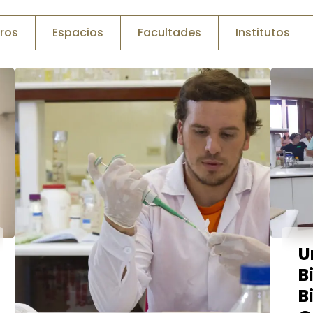
ros
Espacios
Facultades
Institutos
U
B
B