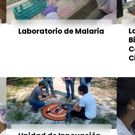
L
Laboratorio de Malaria
B
C
C