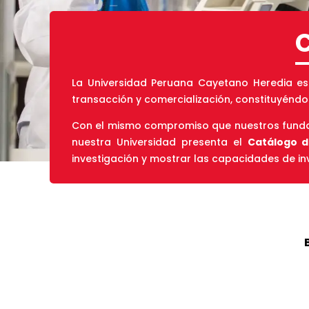
C
La Universidad Peruana Cayetano Heredia es
transacción y comercialización, constituyéndo
Con el mismo compromiso que nuestros fundado
nuestra Universidad presenta el
Catálogo d
investigación y mostrar las capacidades de inv