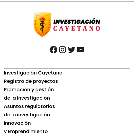
facebook
instagram
twitter
youtube
Investigación Cayetano
Registro de proyectos
Promoción y gestión
de la investigación
Asuntos regulatorios
de la investigación
Innovación
y Emprendimiento