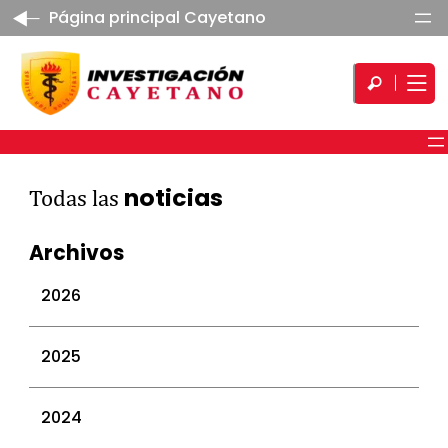
Página principal Cayetano
noticias
Todas las
Archivos
2026
julio 2026
2025
junio 2026
mayo 2026
diciembre 2025
2024
abril 2026
noviembre 2025