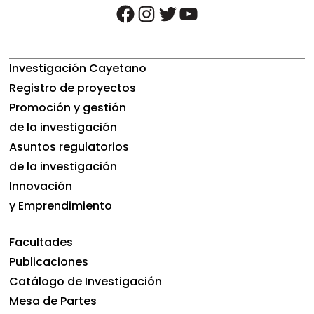
facebook
instagram
twitter
youtube
Investigación Cayetano
Registro de proyectos
Promoción y gestión
de la investigación
Asuntos regulatorios
de la investigación
Innovación
y Emprendimiento
Facultades
Publicaciones
Catálogo de Investigación
Mesa de Partes