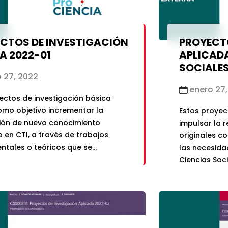
CTOS DE INVESTIGACIÓN
PROYECT
A 2022-01
APLICADA
SOCIALES
 27, 2022
enero 27,
ectos de investigación básica
omo objetivo incrementar la
Estos proyec
ión de nuevo conocimiento
impulsar la r
o en CTI, a través de trabajos
originales c
ntales o teóricos que se
las necesida
n principalmente para explicar
Ciencias Soc
damentos de los fenómenos y
campos de c
observables.