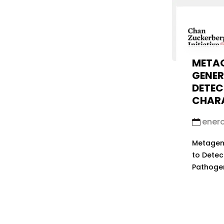
META
GENER
DETEC
CHARA
enero
Metagen
to Detec
Pathoge