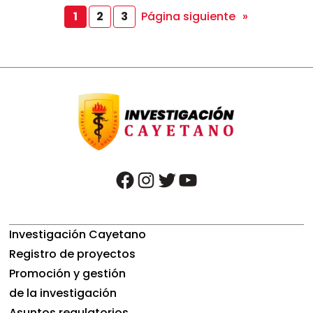
Página siguiente
»
1
2
3
facebook
instagram
twitter
youtube
Investigación Cayetano
Registro de proyectos
Promoción y gestión
de la investigación
Asuntos regulatorios