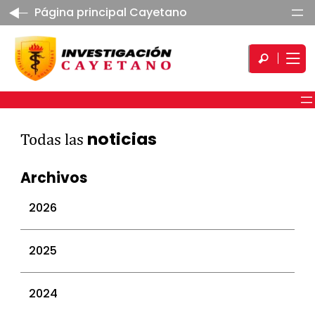
Página principal Cayetano
noticias
Todas las
Archivos
2026
julio 2026
2025
junio 2026
mayo 2026
diciembre 2025
2024
abril 2026
noviembre 2025