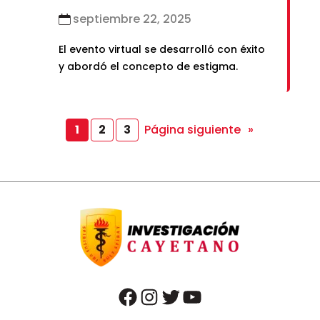
septiembre 22, 2025
El evento virtual se desarrolló con éxito
y abordó el concepto de estigma.
Página siguiente
»
1
2
3
facebook
instagram
twitter
youtube