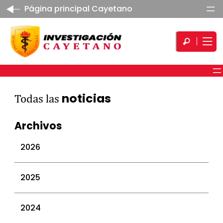
Página principal Cayetano
noticias
Todas las
Archivos
2026
julio 2026
2025
junio 2026
mayo 2026
diciembre 2025
2024
abril 2026
noviembre 2025