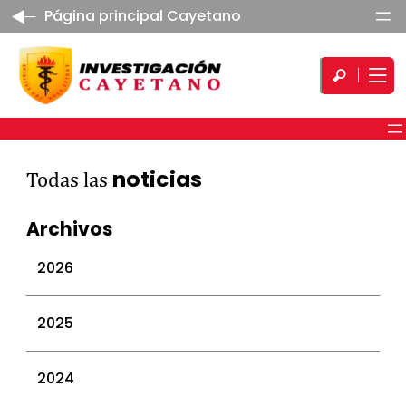
Página principal Cayetano
noticias
Todas las
Archivos
2026
julio 2026
2025
junio 2026
mayo 2026
diciembre 2025
2024
abril 2026
noviembre 2025