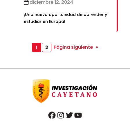
diciembre 12, 2024
¡Una nueva oportunidad de aprender y
estudiar en Europa!
Página siguiente
»
1
2
facebook
instagram
twitter
youtube