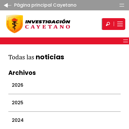
Página principal Cayetano
noticias
Todas las
Archivos
2026
julio 2026
2025
junio 2026
mayo 2026
diciembre 2025
2024
abril 2026
noviembre 2025