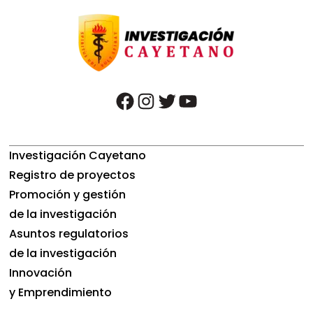
facebook
instagram
twitter
youtube
Investigación Cayetano
Registro de proyectos
Promoción y gestión
de la investigación
Asuntos regulatorios
de la investigación
Innovación
y Emprendimiento