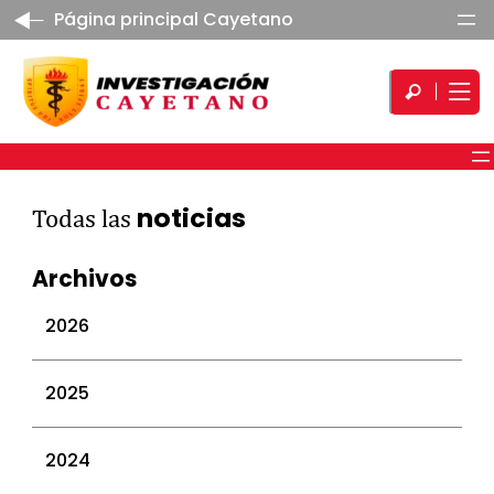
Página principal Cayetano
noticias
Todas las
Archivos
2026
julio 2026
2025
junio 2026
mayo 2026
diciembre 2025
2024
abril 2026
noviembre 2025