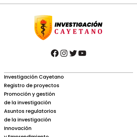
facebook
instagram
twitter
youtube
Investigación Cayetano
Registro de proyectos
Promoción y gestión
de la investigación
Asuntos regulatorios
de la investigación
Innovación
y Emprendimiento