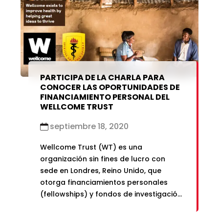
así como su contribución a la salud y
sociedad.
PARTICIPA DE LA CHARLA PARA
CONOCER LAS OPORTUNIDADES DE
FINANCIAMIENTO PERSONAL DEL
WELLCOME TRUST
septiembre 18, 2020
Wellcome Trust (WT) es una
organización sin fines de lucro con
sede en Londres, Reino Unido, que
otorga financiamientos personales
(fellowships) y fondos de investigación
(grants). Los esquemas de
financiamiento personal para países