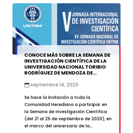
de bajos y medianos ingresos se
dividen en cuatro niveles: I) maestría; II)
doctorado (PhD) o recién graduado del
doctorado (PhD); III) intermedio; IV)
investigador establecido.
CONOCE MÁS SOBRE LA SEMANA DE
INVESTIGACIÓN CIENTÍFICA DE LA
UNIVERSIDAD NACIONAL TORIBIO
RODRÍGUEZ DE MENDOZA DE
AMAZONAS
septiembre 14, 2020
Se hace la invitación a toda la
Comunidad Herediana a participar en
la Semana de Investigación Científica
(del 21 al 25 de septiembre de 2020), en
el marco del aniversario de la
Universidad Nacional Toribio Rodríguez