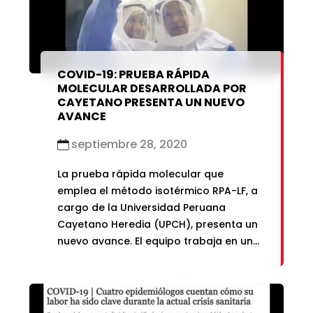
marzo 2021
enero 2019
febrero 2021
enero 2021
COVID-19: PRUEBA RÁPIDA
MOLECULAR DESARROLLADA POR
CAYETANO PRESENTA UN NUEVO
AVANCE
septiembre 28, 2020
La prueba rápida molecular que
emplea el método isotérmico RPA-LF, a
cargo de la Universidad Peruana
Cayetano Heredia (UPCH), presenta un
nuevo avance. El equipo trabaja en una
nueva validación para contrastar los
resultados obtenidos en la primera
evaluación que ha tenido resultados
positivos en el diagnóstico de COVID-