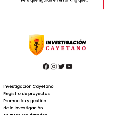
Perú que figuran en el ranking que
publica Times Higher Education (THE).
facebook
instagram
twitter
youtube
Investigación Cayetano
Registro de proyectos
Promoción y gestión
de la investigación