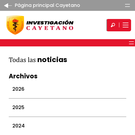
Página principal Cayetano
noticias
Todas las
Archivos
2026
julio 2026
2025
junio 2026
mayo 2026
diciembre 2025
2024
abril 2026
noviembre 2025