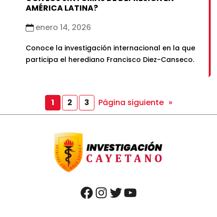
AMÉRICA LATINA?
enero 14, 2026
Conoce la investigación internacional en la que
participa el herediano Francisco Diez-Canseco.
Página siguiente
»
1
2
3
facebook
instagram
twitter
youtube