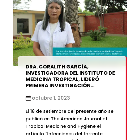
DRA. CORALITH GARCÍA,
INVESTIGADORA DEL INSTITUTO DE
MEDICINA TROPICAL, LIDERÓ
PRIMERA INVESTIGACIÓN
DESCENTRALIZADA SOBRE
INFECCIONES DEL TORRENTE
octubre 1, 2023
SANGUÍNEO POR
STAPHYLOCOCCUS AUREUS
El 18 de setiembre del presente año se
RESISTENTE A LA METICILINA
publicó en The American Journal of
Tropical Medicine and Hygiene el
artículo “Infecciones del torrente