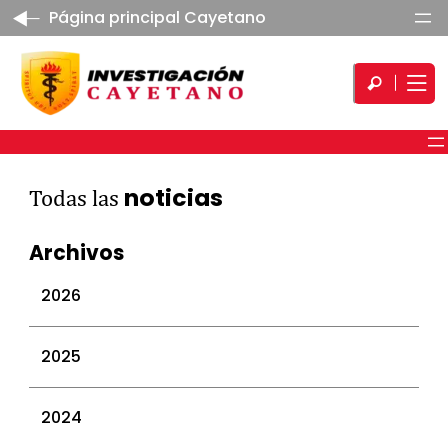
Página principal Cayetano
noticias
Todas las
Archivos
2026
julio 2026
2025
junio 2026
mayo 2026
diciembre 2025
2024
abril 2026
noviembre 2025