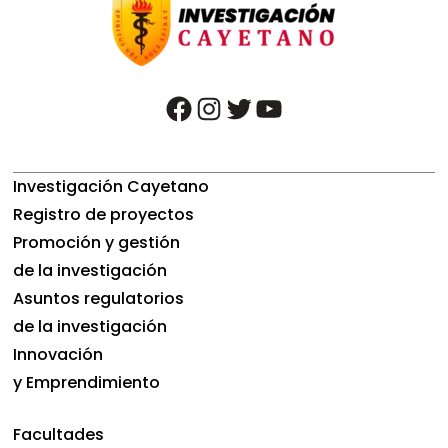
facebook
instagram
twitter
youtube
Investigación Cayetano
Registro de proyectos
Promoción y gestión
de la investigación
Asuntos regulatorios
de la investigación
Innovación
y Emprendimiento
Facultades