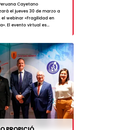
 Peruana Cayetano
izará el jueves 30 de marzo a
., el webinar «Fragilidad en
. El evento virtual es
r el Instituto de
 UPCH y la Maestría en
Gerontología. Además, el
cargado será el Dr. Sebastian
ui Cortes. Finalmente, cabe
 el webinar
 (previa inscripción) y vía
O PROPICIÓ