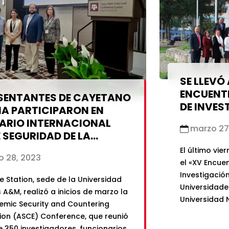
SE LLEVÓ
ENCUENT
SENTANTES DE CAYETANO
DE INVES
IA PARTICIPARON EN
ARIO INTERNACIONAL
marzo 27
 SEGURIDAD DE LA
TIGACIÓN CIENTÍFICA EN
El último vie
 28, 2023
S
el «XV Encue
Investigació
ge Station, sede de la Universidad
Universidade
 A&M, realizó a inicios de marzo la
Universidad 
emic Security and Countering
reunión, part
tion (ASCE) Conference, que reunió
Directores de
 350 investigadores, funcionarios