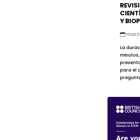
REVIS
CIENT
Y BIO
marzo
La durac
minutos,
presenta
para el 
pregunta