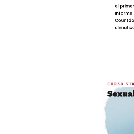
el prime
Informe 
Countdo
climátic
of The 
climate 
organiz
Sudaméri
Excelenc