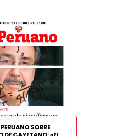
es peruanas que forman parte
r la Universidad Peruana
edia, […]
L PERUANO SOBRE
 DE CAYETANO: «EL