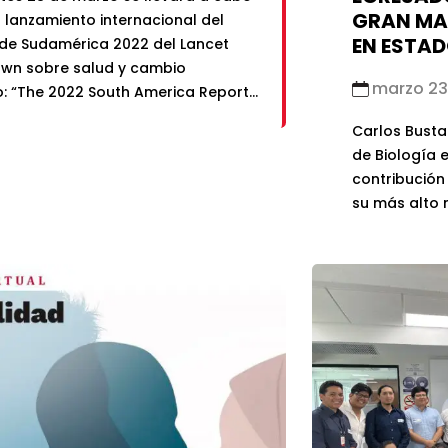
GRAN MAE
r lanzamiento internacional del
EN ESTAD
de Sudamérica 2022 del Lancet
wn sobre salud y cambio
marzo 23
o: “The 2022 South America Report
Lancet Countdown on health and
Carlos Bust
change”. Este evento es
de Biología 
ado por Lancet Countdown
contribución 
ca, el Centro Latinoamericano de
su más alto n
ia en Cambio Climático […]