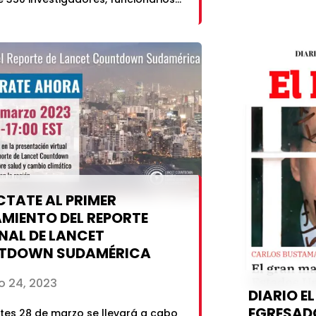
universidad
50 universidades, organismos de
de la RPU. Po
ación y seguridad de los Estados
Cayetano Her
y diez países invitados. Por parte de
universidad estuvieron presentes
nesto […]
TATE AL PRIMER
MIENTO DEL REPORTE
NAL DE LANCET
TDOWN SUDAMÉRICA
 24, 2023
DIARIO E
EGRESADO
tes 28 de marzo se llevará a cabo