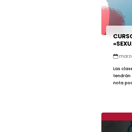
CURSO
«SEXU
marzo
Las clas
tendrán 
nota pod