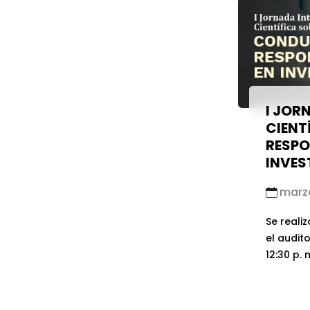
I JOR
CIENT
RESPO
INVES
marzo
Se reali
el audito
12:30 p.