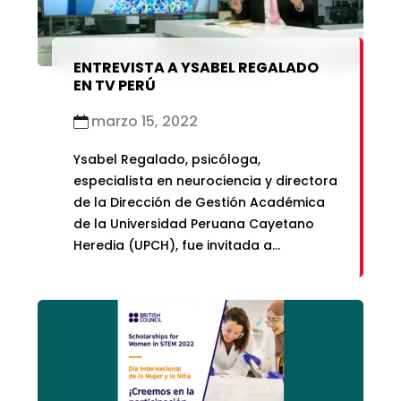
ENTREVISTA A YSABEL REGALADO
EN TV PERÚ
marzo 15, 2022
Ysabel Regalado, psicóloga,
especialista en neurociencia y directora
de la Dirección de Gestión Académica
de la Universidad Peruana Cayetano
Heredia (UPCH), fue invitada a
participar de una entrevista en TVPerú
(canal 07), para hablar sobre los
avances y la importancia de la
neurociencia y el aprendizaje, en el
marco del retorno a clases de los niños
y niñas.