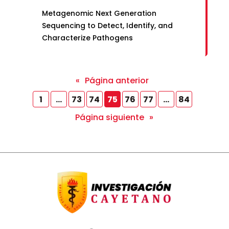
Metagenomic Next Generation
Sequencing to Detect, Identify, and
Characterize Pathogens
«
Página anterior
1
…
73
74
75
76
77
…
84
Página siguiente
»