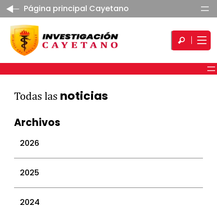
Página principal Cayetano
noticias
Todas las
Archivos
2026
julio 2026
2025
junio 2026
mayo 2026
diciembre 2025
2024
abril 2026
noviembre 2025